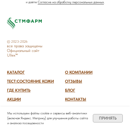
и даёте
Согласие на обработку персональных данных
.
© 2023-2026
все права защищены
Официальный сайт
Ullex™
КАТАЛОГ
О КОМПАНИИ
ТЕСТ:СОСТОЯНИЕ КОЖИ
ОТЗЫВЫ
ГДЕ КУПИТЬ
БЛОГ
АКЦИИ
КОНТАКТЫ
Мы используем файлы cookie и сервисы веб-аналитики
ПРИНЯТЬ
(включая Яндекс. Метрику) для улучшения работы сайта
и анализа посещаемости
СОТРУДНИЧЕСТВО