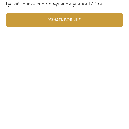
Густой тоник-тонер с муцином улитки 120 мл
УЗНАТЬ БОЛЬШЕ