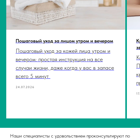
Пошаговый уход за лицом утром и вечером
К
з
Пошаговый уход за кожей лица утром и
К
вечером: простая инструкция на все
П
случаи жизни, даже когда у вас в запасе
к
всего 5 минут
п
24.07.2026
17
Наши специалисты с удовольствием проконсультируют по