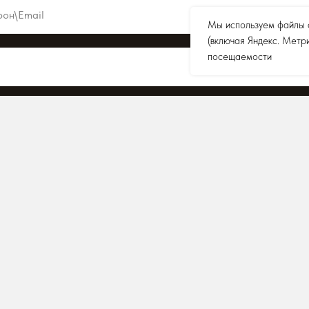
Мы используем файлы c
(включая Яндекс. Метр
посещаемости
ОТПРАВИТЬ
Нажимая на кнопку, Вы принимаете
Политику конфиденциальности
и даёте
Согласие на обработку персональных данных
.