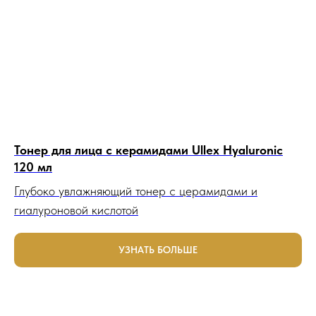
Тонер для лица с керамидами Ullex Hyaluronic
120 мл
Глубоко увлажняющий тонер с церамидами и
гиалуроновой кислотой
УЗНАТЬ БОЛЬШЕ