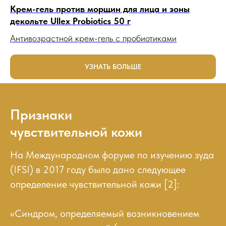
Крем-гель против морщин для лица и зоны
декольте Ullex Probiotics 50 г
Антивозрастной крем-гель с пробиотиками
УЗНАТЬ БОЛЬШЕ
Признаки
чувствительной кожи
На Международном форуме по изучению зуда
(IFSI) в 2017 году было дано следующее
определение чувствительной кожи [2]:
«Синдром, определяемый возникновением