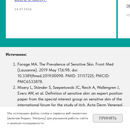
п
24.07.2026
17
Источники:
Farage MA. The Prevalence of Sensitive Skin. Front Med
(Lausanne). 2019 May 17;6:98. doi:
10.3389/fmed.2019.00098. PMID: 31157225; PMCID:
PMC6533878.
Misery L, Ständer S, Szepietowski JC, Reich A, Wallengren J,
Evers AW, et al. Definition of sensitive skin: an expert position
paper from the special interest group on sensitive skin of the
international forum for the study of itch. Acta Derm Venereol.
(2017) 97:4–6. 10.2340/00015555-2397
Мы используем файлы cookie и сервисы веб-аналитики
ПРИНЯТЬ
(включая Яндекс. Метрику) для улучшения работы сайта
и анализа посещаемости