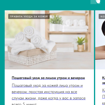
ПРАВИЛА УХОДА ЗА КОЖЕЙ
КО
Пошаговый уход за лицом утром и вечером
К
з
Пошаговый уход за кожей лица утром и
К
вечером: простая инструкция на все
П
случаи жизни, даже когда у вас в запасе
к
всего 5 минут