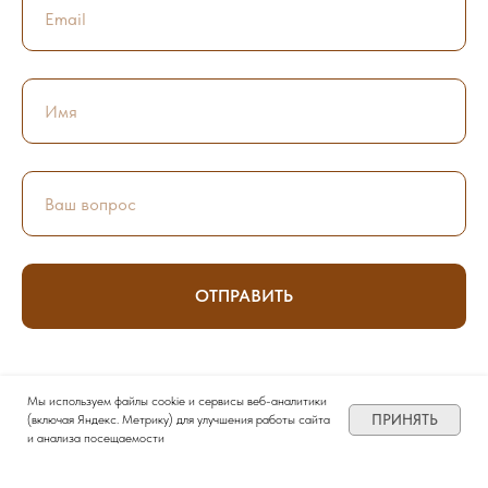
ОТПРАВИТЬ
Нажимая на кнопку, Вы принимаете
Политику конфиденциальности
Мы используем файлы cookie и сервисы веб-аналитики
и даёте
Согласие на обработку персональных данных
.
ПРИНЯТЬ
(включая Яндекс. Метрику) для улучшения работы сайта
и анализа посещаемости