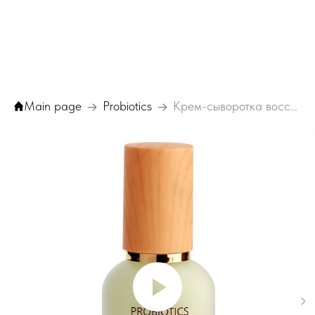
меню для карточек товара
Main page
Probiotics
Крем-сыворотка восстанавливающая для лица и контура глаз Ullex Probiotics 40 мл