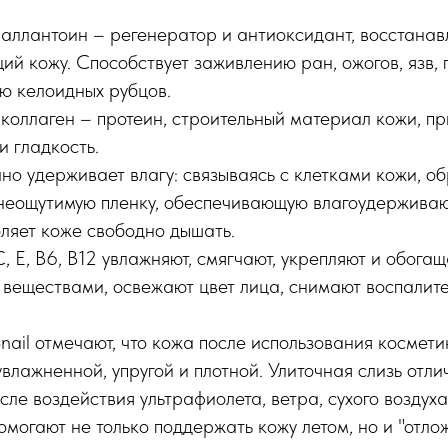
аллантоин – регенератор и антиоксидант, восстана
й кожу. Способствует заживлению ран, ожогов, язв, 
ю келоидных рубцов.
оллаген – протеин, строительный материал кожи, при
и гладкость.
но удерживает влагу: связываясь с клетками кожи, о
неощутимую пленку, обеспечивающую влагоудержива
оляет коже свободно дышать.
, E, B6, B12 увлажняют, смягчают, укрепляют и обога
 веществами, освежают цвет лица, снимают воспалит
Snail отмечают, что кожа после использования космет
увлажненной, упругой и плотной. Улиточная слизь отли
сле воздействия ультрафиолета, ветра, сухого воздуха
помогают не только поддержать кожу летом, но и "отло