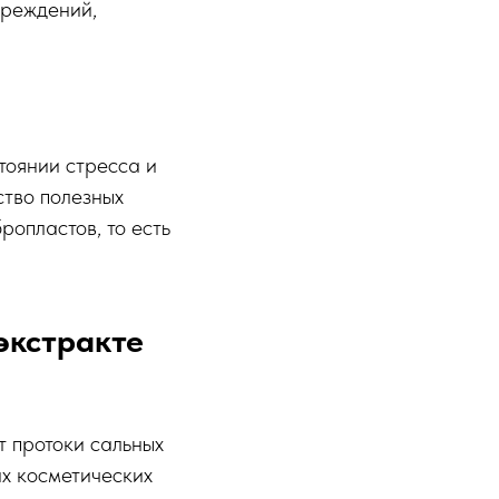
вреждений,
тоянии стресса и
ство полезных
ропластов, то есть
экстракте
т протоки сальных
их косметических