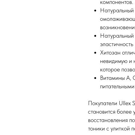
компонентов.
Натуральный 
омолаживающи
возникновени
Натуральный к
эластичность 
Хитозан отлич
невидимую и 
которое позв
Витамины A, C
питательными
Покупатели Ullex 
становится более 
восстановления по
тоники с улиткой 