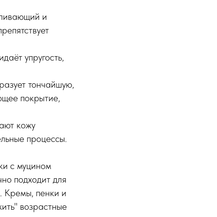
вливающий и
препятствует
даёт упругость,
бразует тончайшую,
ющее покрытие,
щают кожу
ельные процессы.
ики с муцином
чно подходит для
. Кремы, пенки и
жить" возрастные