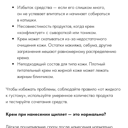
Избыток средства — если его слишком много,
он не успевает впитаться и начинает собираться
в катышки.
Несовместимость продуктов, когда крем
«конфликтует» с сывороткой или тоником.
Крем может скатываться из-за недостаточного
очищения кожи. Остатки макияжа, себума, другие
загрязнения мешают равномерному распределению
крема.
Неподходящий состав для типа кожи. Плотный
питательный крем на жирной коже может лежать
жирным блинчиком.
Чтобы избежать проблемы, соблюдайте правило «от жидкого
к густому», используйте умеренное количество продукта
и тестируйте сочетания средств.
Крем при нанесении щиплет — это нормально?
Лёгкое пощипывание сразу после нанесения нормально,