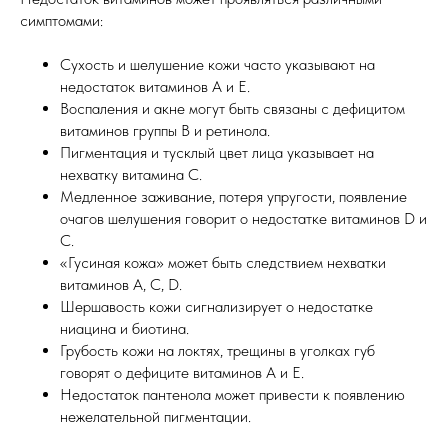
симптомами:
Сухость и шелушение кожи часто указывают на
недостаток витаминов A и E.
Воспаления и акне могут быть связаны с дефицитом
витаминов группы B и ретинола.
Пигментация и тусклый цвет лица указывает на
нехватку витамина C.
Медленное заживание, потеря упругости, появление
очагов шелушения говорит о недостатке витаминов D и
С.
«Гусиная кожа» может быть следствием нехватки
витаминов А, С, D.
Шершавость кожи сигнализирует о недостатке
ниацина и биотина.
Грубость кожи на локтях, трещины в уголках губ
говорят о дефиците витаминов А и Е.
Недостаток пантенола может привести к появлению
нежелательной пигментации.