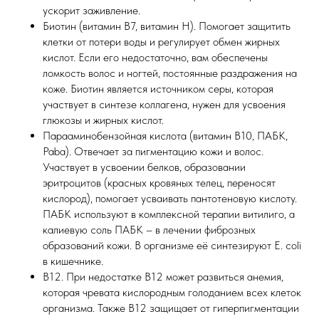
ускорит заживление.
Биотин (витамин В7, витамин Н). Помогает защитить
клетки от потери воды и регулирует обмен жирных
кислот. Если его недостаточно, вам обеспечены
ломкость волос и ногтей, постоянные раздражения на
коже. Биотин является источником серы, которая
участвует в синтезе коллагена, нужен для усвоения
глюкозы и жирных кислот.
Парааминобензойная кислота (витамин В10, ПАБК,
Paba). Отвечает за пигментацию кожи и волос.
Участвует в усвоении белков, образовании
эритроцитов (красных кровяных телец, переносят
кислород), помогает усваивать пантотеновую кислоту.
ПАБК используют в комплексной терапии витилиго, а
калиевую соль ПАБК – в лечении фиброзных
образований кожи. В организме её синтезируют E. coli
в кишечнике.
В12. При недостатке В12 может развиться анемия,
которая чревата кислородным голоданием всех клеток
организма. Также В12 защищает от гиперпигментации