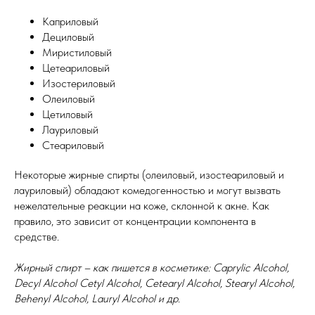
Каприловый
Дециловый
Миристиловый
Цетеариловый
Изостериловый
Олеиловый
Цетиловый
Лауриловый
Стеариловый
Некоторые жирные спирты (олеиловый, изостеариловый и
лауриловый) обладают комедогенностью и могут вызвать
нежелательные реакции на коже, склонной к акне. Как
правило, это зависит от концентрации компонента в
средстве.
Жирный спирт – как пишется в косметике: Caprylic Alcohol,
Decyl Alcohol Cetyl Alcohol, Cetearyl Alcohol, Stearyl Alcohol,
Behenyl Alcohol, Lauryl Alcohol и др.