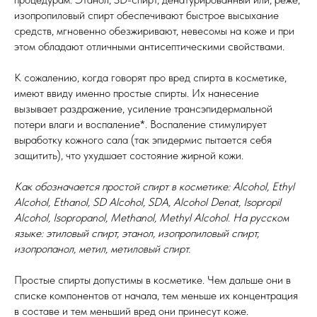
изопропиловый спирт обеспечивают быстрое высыхание
средств, мгновенно обезжиривают, невесомы на коже и при
этом обладают отличными антисептическими свойствами.
К сожалению, когда говорят про вред спирта в косметике,
имеют ввиду именно простые спирты. Их нанесение
вызывает раздражение, усиление трансэпидермальной
потери влаги и воспаление*. Воспаление стимулирует
выработку кожного сала (так эпидермис пытается себя
защитить), что ухудшает состояние жирной кожи.
Как обозначается простой спирт в косметике: Alcohol, Ethyl
Alcohol, Ethanol, SD Alcohol, SDA, Alcohol Denat, Isopropil
Alcohol, Isopropanol, Methanol, Methyl Alcohol. На русском
языке: этиловый спирт, этанол, изопропиловый спирт,
изопропанол, метил, метиловый спирт.
Простые спирты допустимы в косметике. Чем дальше они в
списке компонентов от начала, тем меньше их концентрация
в составе и тем меньший вред они принесут коже.