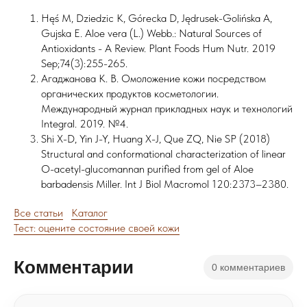
Hęś M, Dziedzic K, Górecka D, Jędrusek-Golińska A,
Gujska E. Aloe vera (L.) Webb.: Natural Sources of
Antioxidants - A Review. Plant Foods Hum Nutr. 2019
Sep;74(3):255-265.
Агаджанова К. В. Омоложение кожи посредством
органических продуктов косметологии.
Международный журнал прикладных наук и технологий
Integral. 2019. №4.
Shi X-D, Yin J-Y, Huang X-J, Que ZQ, Nie SP (2018)
Structural and conformational characterization of linear
O-acetyl-glucomannan purified from gel of Aloe
barbadensis Miller. Int J Biol Macromol 120:2373–2380.
Все статьи
Каталог
Тест: оцените состояние своей кожи
Комментарии
0 комментариев